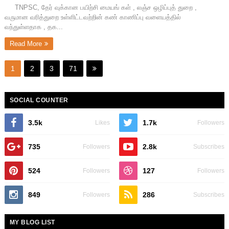
TNPSC, தேர் வுக்கான பயிற்சி மையங் கள் , லஞ்ச ஒழிப்புத் துறை ,
வருமான வரித்துறை உள்ளிட்டவற்றின் கண் காணிப்பு வளையத்தில்
வந்துள்ளதாக , தக...
Read More
1
2
3
71
SOCIAL COUNTER
3.5k
1.7k
Likes
Followers
735
2.8k
Followers
Subscribes
524
127
Followers
Followers
849
286
Followers
Subscribes
MY BLOG LIST