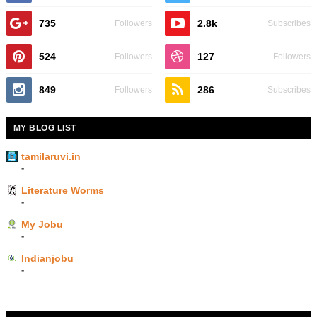
735
2.8k
Followers
Subscribes
524
127
Followers
Followers
849
286
Followers
Subscribes
MY BLOG LIST
tamilaruvi.in
-
Literature Worms
-
My Jobu
-
Indianjobu
-