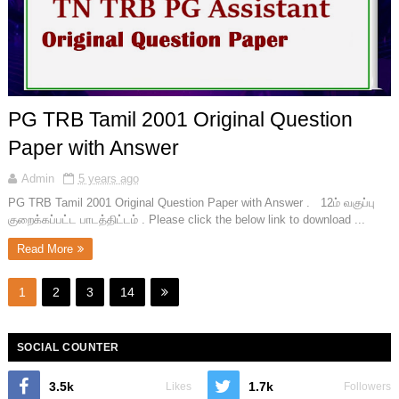
PG TRB Tamil 2001 Original Question
Paper with Answer
Admin
5 years ago
PG TRB Tamil 2001 Original Question Paper with Answer . 12ம் வகுப்பு
குறைக்கப்பட்ட பாடத்திட்டம் . Please click the below link to download ...
Read More
1
2
3
14
SOCIAL COUNTER
3.5k
1.7k
Likes
Followers