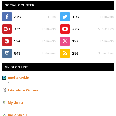
SOCIAL COUNTER
3.5k
1.7k
Likes
Followers
735
2.8k
Followers
Subscribes
524
127
Followers
Followers
849
286
Followers
Subscribes
MY BLOG LIST
tamilaruvi.in
-
Literature Worms
-
My Jobu
-
Indianjobu