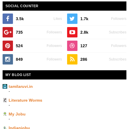
SOCIAL COUNTER
3.5k
1.7k
Likes
Followers
735
2.8k
Followers
Subscribes
524
127
Followers
Followers
849
286
Followers
Subscribes
MY BLOG LIST
tamilaruvi.in
-
Literature Worms
-
My Jobu
-
Indianjobu