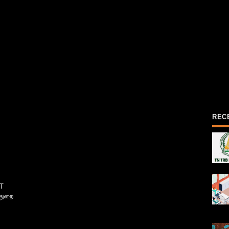
REC
T
்துறை