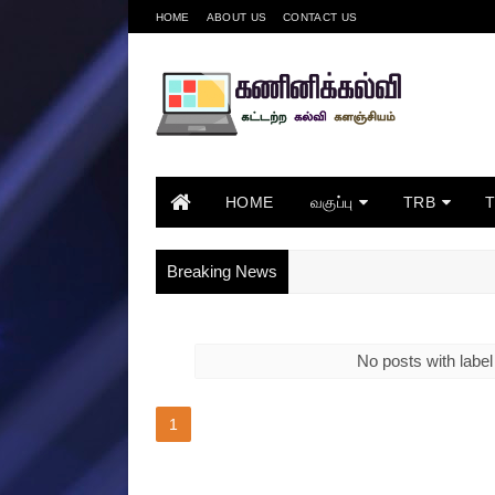
HOME
ABOUT US
CONTACT US
HOME
வகுப்பு
TRB
Breaking News
No posts with labe
1