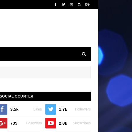
SOCIAL COUNTER
3.5k
1.7k
Likes
Followers
735
2.8k
Followers
Subscribes