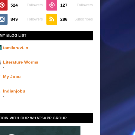
524
127
Followers
Followers
849
286
Followers
Subscribes
MY BLOG LIST
tamilaruvi.in
-
Literature Worms
-
My Jobu
-
Indianjobu
-
JOIN WITH OUR WHATSAPP GROUP