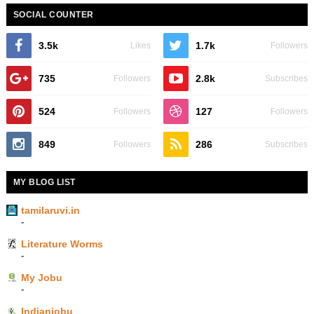
SOCIAL COUNTER
3.5k
1.7k
Likes
Followers
735
2.8k
Followers
Subscribes
524
127
Followers
Followers
849
286
Followers
Subscribes
MY BLOG LIST
tamilaruvi.in
-
Literature Worms
-
My Jobu
-
Indianjobu