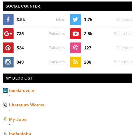
SOCIAL COUNTER
3.5k
1.7k
Likes
Followers
735
2.8k
Followers
Subscribes
524
127
Followers
Followers
849
286
Followers
Subscribes
MY BLOG LIST
tamilaruvi.in
-
Literature Worms
-
My Jobu
-
Indianjobu