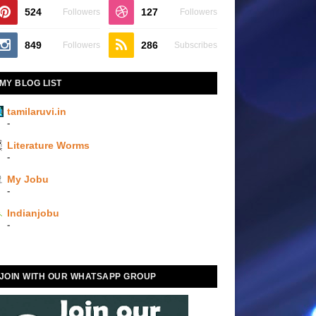
524
127
Followers
Followers
849
286
Followers
Subscribes
MY BLOG LIST
tamilaruvi.in
-
Literature Worms
-
My Jobu
-
Indianjobu
-
JOIN WITH OUR WHATSAPP GROUP