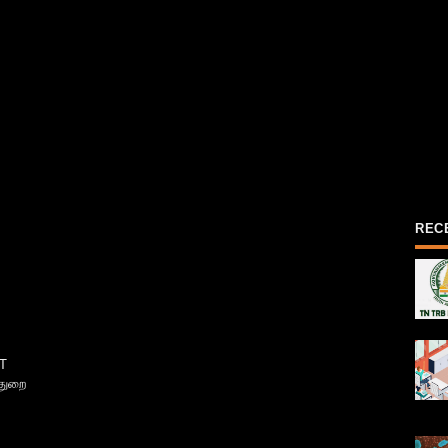
REC
T
்துறை