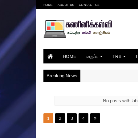
HOME
ABOUT US
CONTACT US
HOME
வகுப்பு
TRB
Breaking News
No posts with lab
1
2
3
4