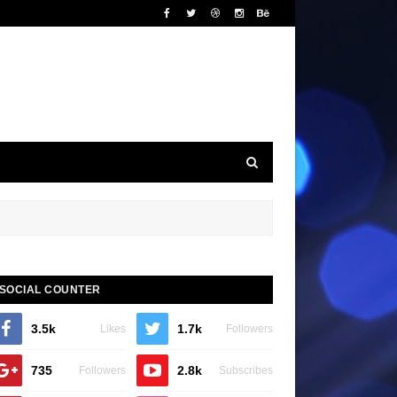
SOCIAL COUNTER
3.5k
1.7k
Likes
Followers
735
2.8k
Followers
Subscribes