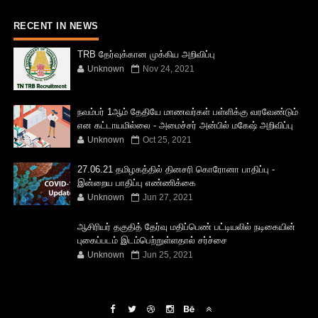
RECENT IN NEWS
TRB தேர்வுக்கான முக்கிய அறிவிப்பு
Unknown
Nov 24, 2021
நவம்பர் 1ஆம் தேதியே மாணவர்கள் பள்ளிக்கு வரவேண்டும்
என கட்டாயமில்லை - அமைச்சர் அன்பில் மகேஷ் அறிவிப்பு
Unknown
Oct 25, 2021
27.06.21 தமிழகத்தில் தினசரி கொரோனா பாதிப்பு -
இன்றைய பாதிப்பு எண்ணிக்கை
Unknown
Jun 27, 2021
ஆசிரியர் தகுதித் தேர்வு மதிப்பெண் பட்டியலில் நடிகையின்
புகைப்படம் இடம்பெற்றுள்ளதால் சர்ச்சை
Unknown
Jun 25, 2021