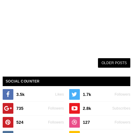
OLDER POSTS
SOCIAL COUNTER
3.5k
1.7k
Likes
Followers
735
2.8k
Followers
Subscribes
524
127
Followers
Followers