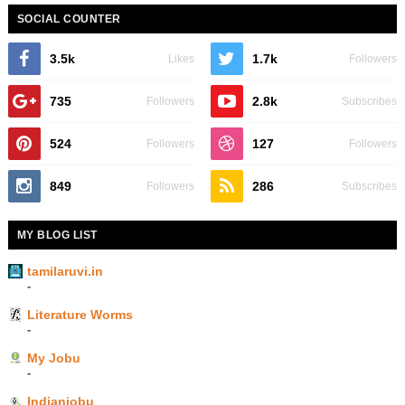
SOCIAL COUNTER
3.5k
1.7k
Likes
Followers
735
2.8k
Followers
Subscribes
524
127
Followers
Followers
849
286
Followers
Subscribes
MY BLOG LIST
tamilaruvi.in
-
Literature Worms
-
My Jobu
-
Indianjobu