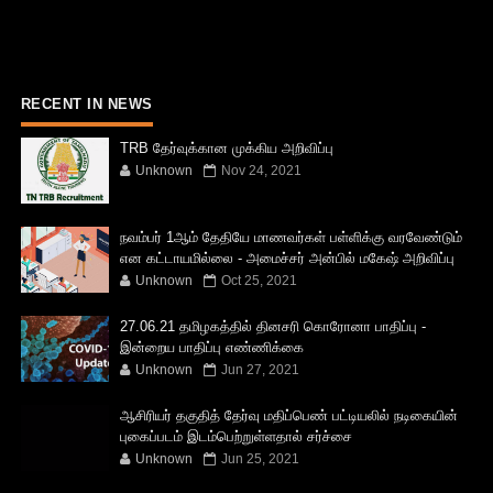
RECENT IN NEWS
TRB தேர்வுக்கான முக்கிய அறிவிப்பு
Unknown
Nov 24, 2021
நவம்பர் 1ஆம் தேதியே மாணவர்கள் பள்ளிக்கு வரவேண்டும்
என கட்டாயமில்லை - அமைச்சர் அன்பில் மகேஷ் அறிவிப்பு
Unknown
Oct 25, 2021
27.06.21 தமிழகத்தில் தினசரி கொரோனா பாதிப்பு -
இன்றைய பாதிப்பு எண்ணிக்கை
Unknown
Jun 27, 2021
ஆசிரியர் தகுதித் தேர்வு மதிப்பெண் பட்டியலில் நடிகையின்
புகைப்படம் இடம்பெற்றுள்ளதால் சர்ச்சை
Unknown
Jun 25, 2021