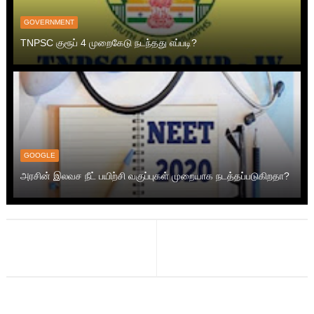
GOVERNMENT
TNPSC குரூப் 4 முறைகேடு நடந்தது எப்படி?
GOOGLE
அரசின் இலவச நீட் பயிற்சி வகுப்புகள் முறையாக நடத்தப்படுகிறதா?