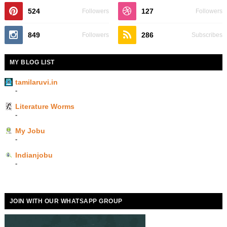
524
127
Followers
Followers
849
286
Followers
Subscribes
MY BLOG LIST
tamilaruvi.in
-
Literature Worms
-
My Jobu
-
Indianjobu
-
JOIN WITH OUR WHATSAPP GROUP