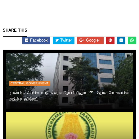
SHARE THIS
Facebook
Twitter
Google+
CENTRAL GOVERNMENT
டிஎன்பிஎஸ்சி-யில் மட்டுமல்ல; டி.ஆர்.பி-யிலும்..?!' - தேர்வு மோசடியின்
அடுத்த எபிசோட்