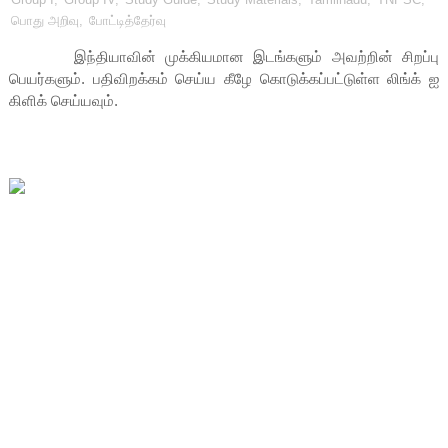
பொது அறிவு
,
போட்டித்தேர்வு
இந்தியாவின் முக்கியமான இடங்களும் அவற்றின் சிறப்பு
பெயர்களும். பதிவிறக்கம் செய்ய கீழே கொடுக்கப்பட்டுள்ள லிங்க் ஐ
கிளிக் செய்யவும்.