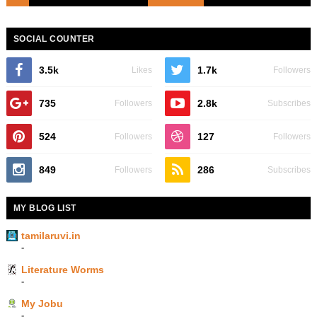
SOCIAL COUNTER
3.5k
1.7k
Likes
Followers
735
2.8k
Followers
Subscribes
524
127
Followers
Followers
849
286
Followers
Subscribes
MY BLOG LIST
tamilaruvi.in
-
Literature Worms
-
My Jobu
-