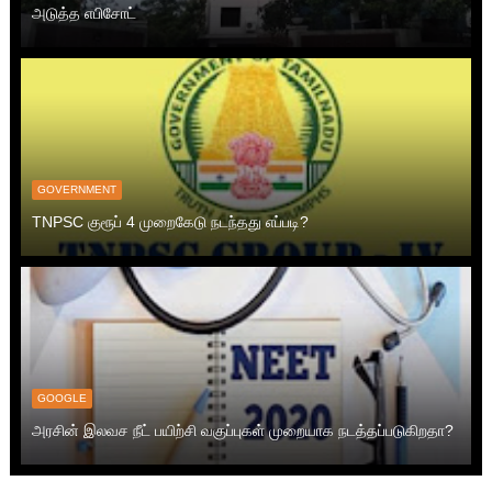
அடுத்த எபிசோட்
GOVERNMENT
TNPSC குரூப் 4 முறைகேடு நடந்தது எப்படி?
GOOGLE
அரசின் இலவச நீட் பயிற்சி வகுப்புகள் முறையாக நடத்தப்படுகிறதா?