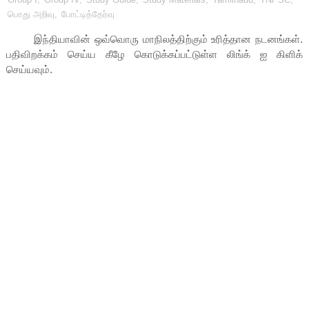
பொது அறிவு
,
போட்டித்தேர்வு
இந்தியாவின் ஒவ்வொரு மாநிலத்திற்கும் உரித்தான நடனங்கள்.
பதிவிறக்கம் செய்ய கீழே கொடுக்கப்பட்டுள்ள லிங்க் ஐ கிளிக்
செய்யவும்.