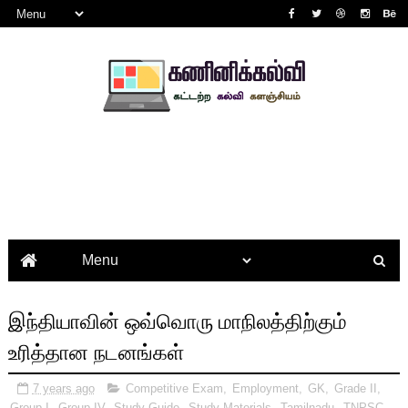
இந்தியாவின் ஒவ்வொரு மாநிலத்திற்கும்
உரித்தான நடனங்கள்
7 years ago
Competitive Exam
,
Employment
,
GK
,
Grade II
,
Group I
,
Group IV
,
Study Guide
,
Study Materials
,
Tamilnadu
,
TNPSC
,