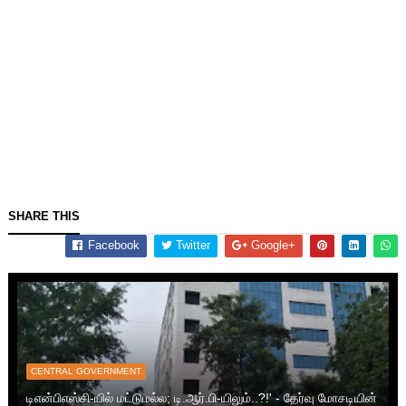
SHARE THIS
Facebook
Twitter
Google+
CENTRAL GOVERNMENT
டிஎன்பிஎஸ்சி-யில் மட்டுமல்ல; டி.ஆர்.பி-யிலும்..?!' - தேர்வு மோசடியின்