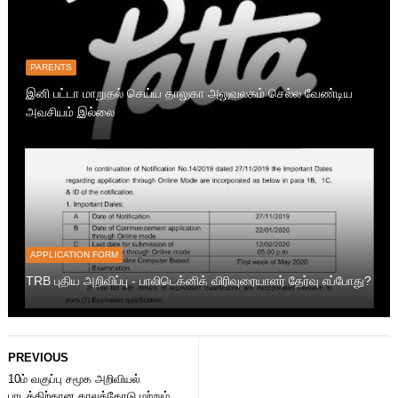
PARENTS
இனி பட்டா மாறுதல் செய்ய தாலுகா அலுவலகம் செல்ல வேண்டிய
அவசியம் இல்லை
APPLICATION FORM
TRB புதிய அறிவிப்பு - பாலிடெக்னிக் விரிவுரையாளர் தேர்வு எப்போது?
PREVIOUS
10ம் வகுப்பு சமூக அறிவியல்
பாடத்திற்கான காலக்கோடு மற்றும்