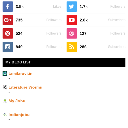
3.5k
1.7k
Likes
Followers
735
2.8k
Followers
Subscribes
524
127
Followers
Followers
849
286
Followers
Subscribes
MY BLOG LIST
tamilaruvi.in
-
Literature Worms
-
My Jobu
-
Indianjobu
-