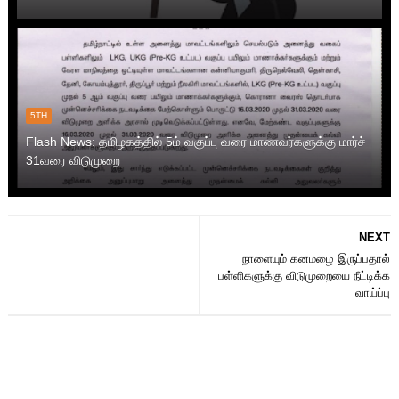
5TH
Flash News: தமிழகத்தில் 5ம் வகுப்பு வரை மாணவர்களுக்கு மார்ச்
31வரை விடுமுறை
NEXT
நாளையும் கனமழை இருப்பதால்
பள்ளிகளுக்கு விடுமுறையை நீட்டிக்க
வாய்ப்பு