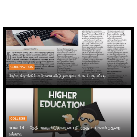
CORONAVIRUS
தேர்வு நோக்கில் கரோனா விடுமுறையைக் கடப்பது எப்படி
COLLEGE
ஏப்ரல் 14-ம் தேதி வரை விடுமுறையை நீட்டித்து உயர்கல்வித்துறை
உத்தரவு