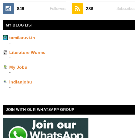
849
286
Followers
Subscribes
MY BLOG LIST
tamilaruvi.in
-
Literature Worms
-
My Jobu
-
Indianjobu
-
JOIN WITH OUR WHATSAPP GROUP