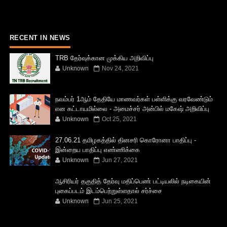
RECENT IN NEWS
TRB தேர்வுக்கான முக்கிய அறிவிப்பு
Unknown
Nov 24, 2021
நவம்பர் 1ஆம் தேதியே மாணவர்கள் பள்ளிக்கு வரவேண்டும்
என கட்டாயமில்லை - அமைச்சர் அன்பில் மகேஷ் அறிவிப்பு
Unknown
Oct 25, 2021
27.06.21 தமிழகத்தில் தினசரி கொரோனா பாதிப்பு -
இன்றைய பாதிப்பு எண்ணிக்கை
Unknown
Jun 27, 2021
ஆசிரியர் தகுதித் தேர்வு மதிப்பெண் பட்டியலில் நடிகையின்
புகைப்படம் இடம்பெற்றுள்ளதால் சர்ச்சை
Unknown
Jun 25, 2021