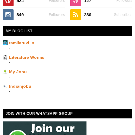
524
127
Followers
Followers
849
286
Followers
Subscribes
MY BLOG LIST
tamilaruvi.in
-
Literature Worms
-
My Jobu
-
Indianjobu
-
JOIN WITH OUR WHATSAPP GROUP