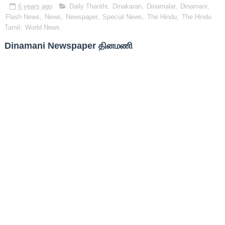
6 years ago
Daily Thanthi
,
Dinakaran
,
Dinamalar
,
Dinamani
,
Flash News
,
News
,
Newspaper
,
Special News
,
The Hindu
,
The Hindu
Tamil
,
World News
Dinamani Newspaper தினமணி