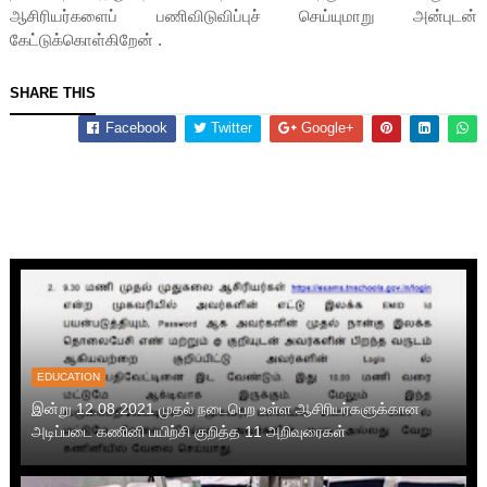
ஆசிரியர்களைப் பணிவிடுவிப்புச் செய்யுமாறு அன்புடன்
கேட்டுக்கொள்கிறேன் .
SHARE THIS
Facebook
Twitter
Google+
EDUCATION
இன்று 12.08.2021 முதல் நடைபெற உள்ள ஆசிரியர்களுக்கான
அடிப்படை கணினி பயிற்சி குறித்த 11 அறிவுரைகள்