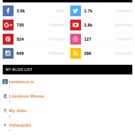
3.5k
1.7k
Likes
Followers
735
2.8k
Followers
Subscribes
524
127
Followers
Followers
849
286
Followers
Subscribes
MY BLOG LIST
tamilaruvi.in
-
Literature Worms
-
My Jobu
-
Indianjobu
-