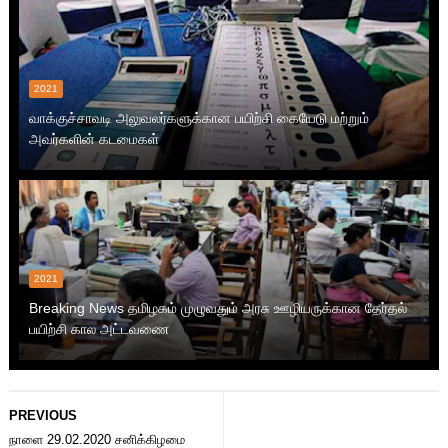
2021
வாக்குச்சாவடி அலுவலர்களுக்கான பயிற்சி கையேடு மற்றும்
அவர்களின் கடமைகள்
2021
Breaking News தமிழகம் முழுவதும் அரசு ஊழியருக்கான தேர்தல்
பயிற்சி கால அட்டவணை
PREVIOUS
நாளை 29.02.2020 சனிக்கிழமை