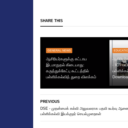
SHARE THIS
GENERAL NEWS
EDUCATI
ஆசிரியர்களுக்கு கட்டாய
ஆசிரியர
இடமாறுதல் கிடையாது:
- ICT பயி
கருத்துக்கேட்பு கூட்டத்தில்
பள்ளிக்க
பள்ளிக்கல்வித் துறை விளக்கம்
Downloa
PREVIOUS
DSE - முதன்மைக் கல்வி அலுவலராக பதவி உயர்வு ஆண
பள்ளிக்கல்வி இயக்குநர் செயல்முறைகள்