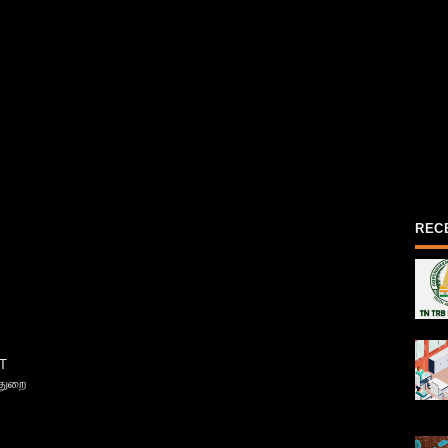
REC
T
்துறை