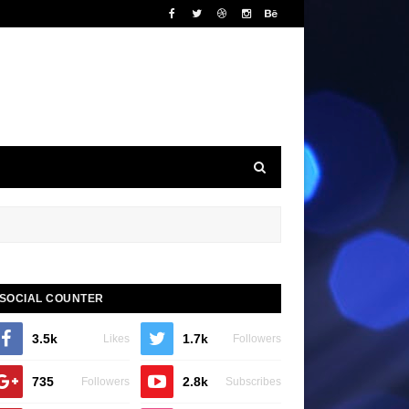
SOCIAL COUNTER
3.5k
1.7k
Likes
Followers
735
2.8k
Followers
Subscribes