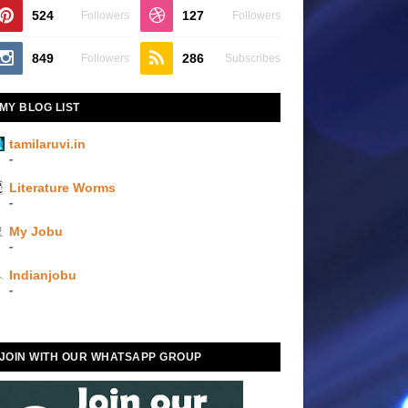
524
127
Followers
Followers
849
286
Followers
Subscribes
MY BLOG LIST
tamilaruvi.in
-
Literature Worms
-
My Jobu
-
Indianjobu
-
JOIN WITH OUR WHATSAPP GROUP