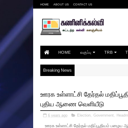
HOME
ABOUT US
CONTACT US
HOME
வகுப்பு
TRB
Breaking News
ஊரக உள்ளாட்சி தேர்தல் மதிப்ப
புதிய ஆணை வெளியீடு
6 years ago
Election
,
Government
,
Headm
ஊரக உள்ளாட்சி தேர்தல் மதிப்பூதியம் பழைய 