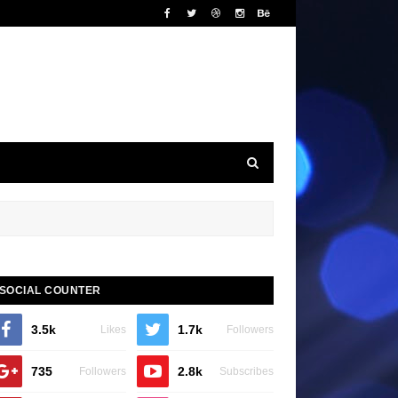
SOCIAL COUNTER
3.5k
1.7k
Likes
Followers
735
2.8k
Followers
Subscribes