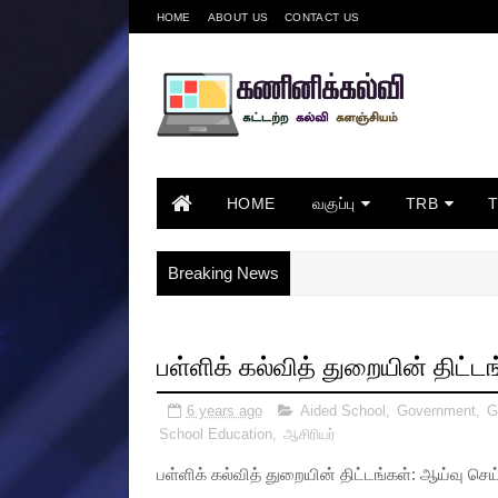
HOME
ABOUT US
CONTACT US
HOME
வகுப்பு
TRB
Breaking News
பள்ளிக் கல்வித் துறையின் திட்ட
6 years ago
Aided School
,
Government
,
G
School Education
,
ஆசிரியர்
பள்ளிக் கல்வித் துறையின் திட்டங்கள்: ஆய்வு செய