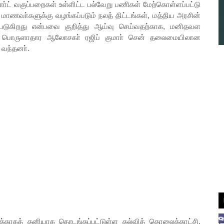
ாா்ட் வகுப்பறைகள் உள்ளிட்ட பல்வேறு பணிகள் மேற்கொள்ளப்பட்டு
 மாணவா்களுக்கு வழங்கப்படும் நலத் திட்டங்கள், மத்திய அரசின்
்படுகிறது என்பவை குறித்து ஆய்வு செய்வதற்காக, மனிதவள
துறை பொருளாதார ஆலோசகா் ரஜிப் குமாா் சென் தலைமையிலான
வந்தனா்.
காகத் தனியாக தொடங்கப்பட்டுள்ள கல்வித் தொலைக்காட்சி,