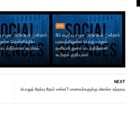
8TH
பு சமூக அறிவியல் மூன்றாம்
8ம் வகுப்பு சமூக அறிவியல் மூன்றாம்
லுள்ள தென்னிந்திய
பருவத்திலுள்ள பொது மற்றும்
பாடத்திற்கான கூடுதல்
தனியார் துறை பாடத்திற்கான
்
கூடுதல் குறிப்புகள்
NEXT
பொதுத் தேர்வு நேரம் என்ன? மாணவர்களுக்கு விளக்க உத்தரவு