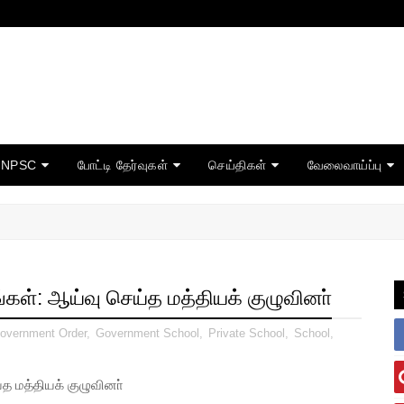
TNPSC
போட்டி தேர்வுகள்
செய்திகள்
வேலைவாய்ப்பு
ங்கள்: ஆய்வு செய்த மத்தியக் குழுவினா்
overnment Order
,
Government School
,
Private School
,
School
,
்த மத்தியக் குழுவினா்