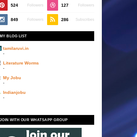
524
127
Followers
Followers
849
286
Followers
Subscribes
MY BLOG LIST
tamilaruvi.in
-
Literature Worms
-
My Jobu
-
Indianjobu
-
JOIN WITH OUR WHATSAPP GROUP