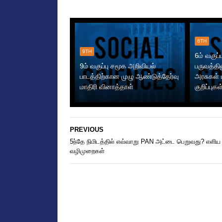
6TH
9TH
6ம் வகுப்
9ம் வகுப்பு சமூக அறிவியல்
பருவத்தி
பாடத்திற்கான முழு ஆண்டுத்தேர்வு
அரசுகள் 
மாதிரி வினாத்தாள்
குறிப்புகள
PREVIOUS
5ந்தே நிமிடத்தில் எவ்வாறு PAN அட்டை பெறுவது? எளிய
வழிமுறைகள்