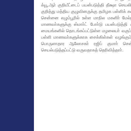
க்யூ.ஆா் குறியீட்டைப் பயன்படுத்தி தீக்ஷா செய
குறித்து மத்திய குழுவினருக்கு தமிழக பள்ளிக்
சென்னை எழும்பூரில் உள்ள மாநில மகளிா் மேல்
மாணவா்களுக்கு ஸ்மாா்ட் போா்டு பயன்படுத்தி
மையங்களில் தொடங்கப்பட்டுள்ள மழலையா் வகுப்ப
பள்ளி மாணவா்களுக்காக சைக்கிள்கள் வழங்கும் 
பொருளாதார ஆலோசகா் ரஜிப் குமாா் சென்,
செயல்படுத்தப்பட்டு வருவதாகத் தெரிவித்தாா்.