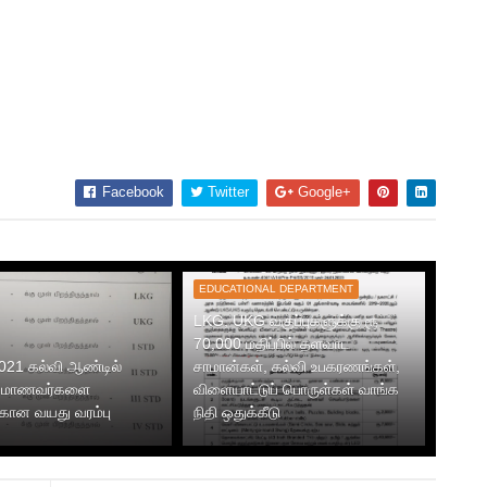
Facebook
Twitter
Google+
EDUCATIONAL DEPARTMENT
LKG, UKG வகுப்புகளுக்கு ரூ
70,000 மதிப்பில் தளவாட
021 கல்வி ஆண்டில்
சாமான்கள், கல்வி உபகரணங்கள்,
ல் மாணவர்களை
விளையாட்டுப் பொருள்கள் வாங்க
ற்கான வயது வரம்பு
நிதி ஒதுக்கீடு