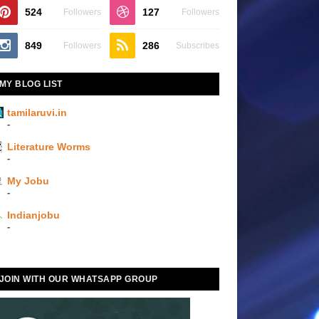
524
127
Followers
Followers
849
286
Followers
Subscribes
MY BLOG LIST
tamilaruvi.in
-
Literature Worms
-
My Jobu
-
Indianjobu
-
JOIN WITH OUR WHATSAPP GROUP