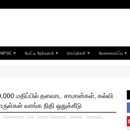
TNPSC
போட்டி தேர்வுகள்
செய்திகள்
வேலைவாய்ப்பு
,000 மதிப்பில் தளவாட சாமான்கள், கல்வி
ுள்கள் வாங்க நிதி ஒதுக்கீடு
,
Government
,
LKG
,
School Education
,
Student
,
Tamilnadu
,