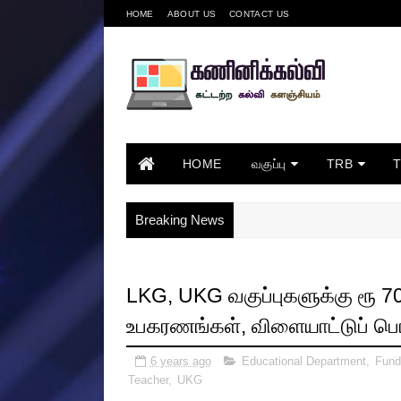
HOME
ABOUT US
CONTACT US
HOME
வகுப்பு
TRB
Breaking News
LKG, UKG வகுப்புகளுக்கு ரூ 70
உபகரணங்கள், விளையாட்டுப் பொர
6 years ago
Educational Department
,
Fund
Teacher
,
UKG