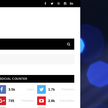
SOCIAL COUNTER
3.5k
1.7k
Likes
Followers
735
2.8k
Followers
Subscribes