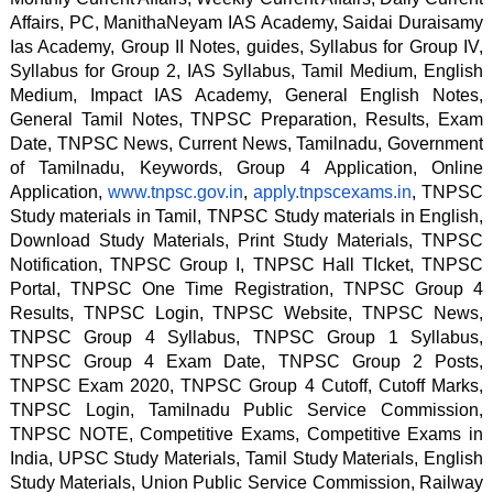
Affairs, PC, ManithaNeyam IAS Academy, Saidai Duraisamy 
Ias Academy, Group II Notes, guides, Syllabus for Group IV, 
Syllabus for Group 2, IAS Syllabus, Tamil Medium, English 
Medium, Impact IAS Academy, General English Notes, 
General Tamil Notes, TNPSC Preparation, Results, Exam 
Date, TNPSC News, Current News, Tamilnadu, Government 
of Tamilnadu, Keywords, Group 4 Application, Online 
Application, 
www.tnpsc.gov.in
, 
apply.tnpscexams.in
, TNPSC 
Study materials in Tamil, TNPSC Study materials in English, 
Download Study Materials, Print Study Materials, TNPSC 
Notification, TNPSC Group I, TNPSC Hall TIcket, TNPSC 
Portal, TNPSC One Time Registration, TNPSC Group 4 
Results, TNPSC Login, TNPSC Website, TNPSC News, 
TNPSC Group 4 Syllabus, TNPSC Group 1 Syllabus, 
TNPSC Group 4 Exam Date, TNPSC Group 2 Posts, 
TNPSC Exam 2020, TNPSC Group 4 Cutoff, Cutoff Marks, 
TNPSC Login, Tamilnadu Public Service Commission, 
TNPSC NOTE, Competitive Exams, Competitive Exams in 
India, UPSC Study Materials, Tamil Study Materials, English 
Study Materials, Union Public Service Commission, Railway 