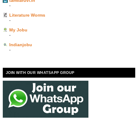
tamilaruvi.in
-
Literature Worms
-
My Jobu
-
Indianjobu
-
JOIN WITH OUR WHATSAPP GROUP