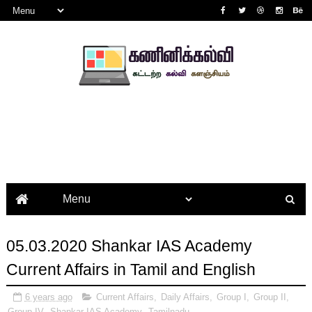
05.03.2020 Shankar IAS Academy
Current Affairs in Tamil and English
6 years ago
Current Affairs
,
Daily Affairs
,
Group I
,
Group II
,
Group IV
,
Shankar IAS Academy
,
Tamilnadu