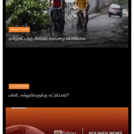
HEAVY RAIN
தமிழ்நாட்டிற்கு மீண்டும் கனமழை எச்சரிக்கை
LOCKDOWN
பள்ளி, கல்லூரிகளுக்கு கட்டுப்பாடு?