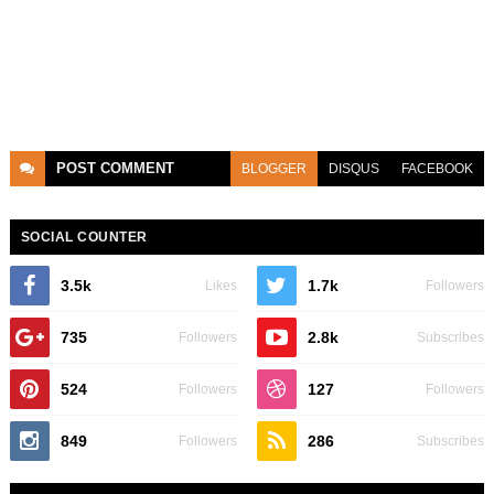
POST
COMMENT
BLOGGER
DISQUS
FACEBOOK
SOCIAL COUNTER
3.5k
1.7k
Likes
Followers
735
2.8k
Followers
Subscribes
524
127
Followers
Followers
849
286
Followers
Subscribes