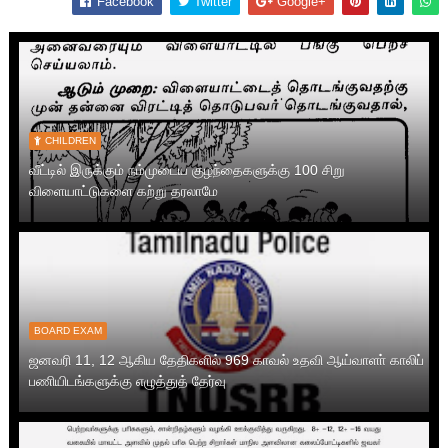
Facebook
Twitter
Google+
CHILDREN
வீட்டில் இருக்கும் நம்முடைய குழந்தைகளுக்கு 100 சிறு
விளையாட்டுகளை கற்று தரலாமே
BOARD EXAM
ஜனவரி 11, 12 ஆகிய தேதிகளில் 969 காவல் உதவி ஆய்வாளா் காலிப்
பணியிடங்களுக்கு எழுத்துத் தேர்வு