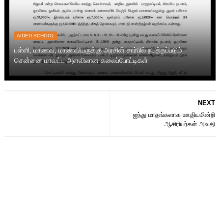
AIDED SCHOOL
பள்ளி, மாணவ, மாணவியருக்கு அரசின் சார்பில் நடத்தப்படும்
சென்னை மாவட்ட அளவிலான கலைப்போட்டிகள்
NEXT
ஐந்து மாதங்களாக ஊதியமின்றி
ஆசிரியர்கள் அவதி