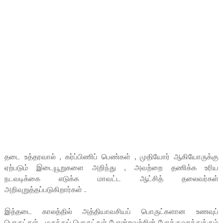
தடை உத்தரவால் , கர்ப்பிணிப் பெண்கள் , முதியோர் ஆகியோருக்கு
ஏற்படும் இடையூறுகளை அறிந்து , அவற்றை தணிக்க உரிய
நடவடிக்கை எடுக்க மாவட்ட ஆட்சித் தலைவர்கள்
அறிவுறுத்தப்படுகிறார்கள் .
இத்தடை காலத்தில் அத்தியாவசியப் பொருட்களான உணவுப்
பொருட்கள் , மருந்துப் பொருட்கள் போன்றவற்றின் போக்குவரத்துக்கும்