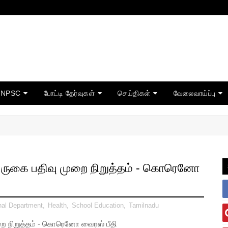
TNPSC
போட்டி தேர்வுகள்
செய்திகள்
வேலைவாய்ப்பு
 வருகை பதிவு முறை நிறுத்தம் - கொரெனோ
nal Department
,
Health
,
School Education
,
Tamilnadu
றை நிறுத்தம் - கொரெனோ வைரஸ் பீதி