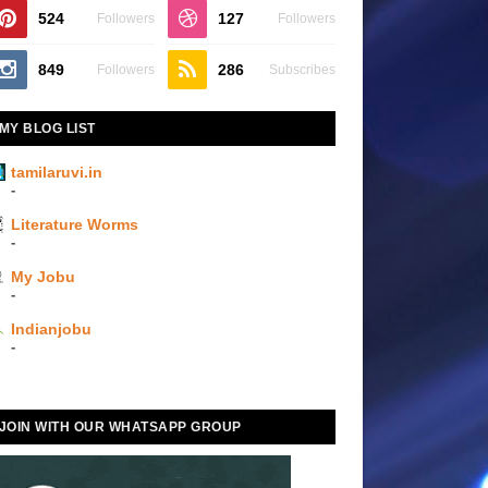
524
127
Followers
Followers
849
286
Followers
Subscribes
MY BLOG LIST
tamilaruvi.in
-
Literature Worms
-
My Jobu
-
Indianjobu
-
JOIN WITH OUR WHATSAPP GROUP