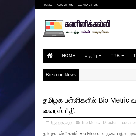
HOME
ABOUT US
CONTACT US
HOME
வகுப்பு
TRB
Breaking News
தமிழக பள்ளிகளில் Bio Metric
வைரஸ் பீதி
6 years ago
Bio Metric
,
Director
,
Educatio
தமிழக பள்ளிகளில் Bio Metric வருகை பதிவு மு