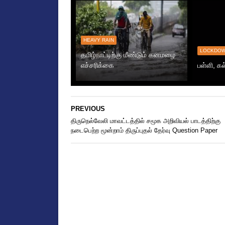
HEAVY RAIN
LOCKDO
தமிழ்நாட்டிற்கு மீண்டும் கனமழை
எச்சரிக்கை
பள்ளி, கல
PREVIOUS
திருநெல்வேலி மாவட்டத்தில் சமூக அறிவியல் பாடத்திற்கு
நடைபெற்ற மூன்றாம் திருப்புதல் தேர்வு Question Paper