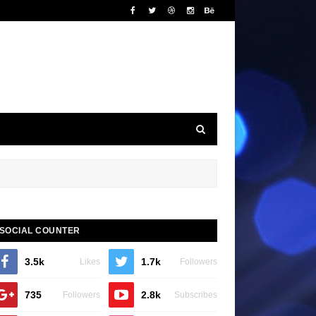
SOCIAL COUNTER
3.5k
1.7k
Likes
Followers
735
2.8k
Followers
Subscribes