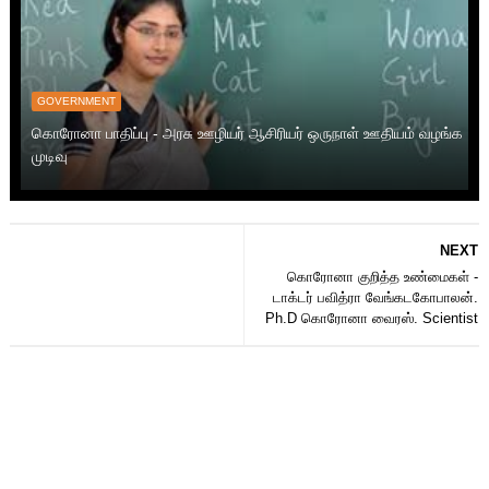
GOVERNMENT
கொரோனா பாதிப்பு - அரசு ஊழியர் ஆசிரியர் ஒருநாள் ஊதியம் வழங்க
முடிவு
NEXT
கொரோனா குறித்த உண்மைகள் -
டாக்டர் பவித்ரா வேங்கடகோபாலன்.
Ph.D கொரோனா வைரஸ். Scientist