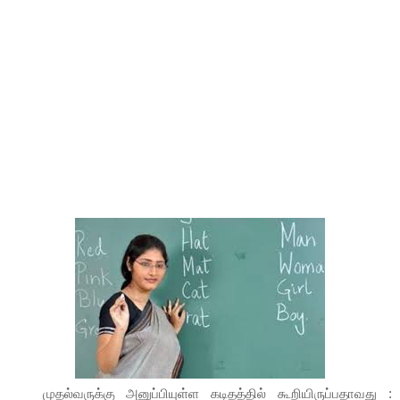
முதல்வருக்கு அனுப்பியுள்ள கடிதத்தில் கூறியிருப்பதாவது :