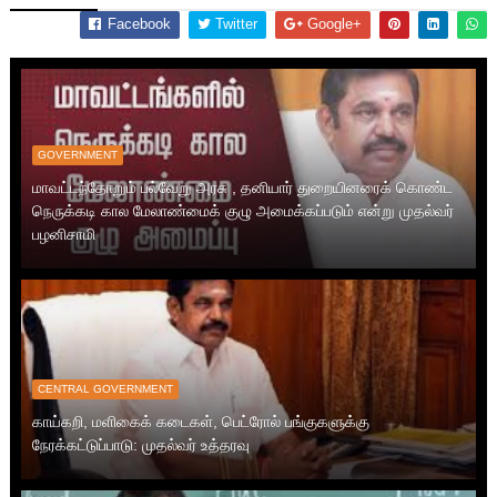
Facebook
Twitter
Google+
GOVERNMENT
மாவட்டந்தோறும் பல்வேறு அரசு , தனியார் துறையினரைக் கொண்ட
நெருக்கடி கால மேலாண்மைக் குழு அமைக்கப்படும் என்று முதல்வர்
பழனிசாமி
CENTRAL GOVERNMENT
காய்கறி, மளிகைக் கடைகள், பெட்ரோல் பங்குகளுக்கு
நேரக்கட்டுப்பாடு: முதல்வர் உத்தரவு