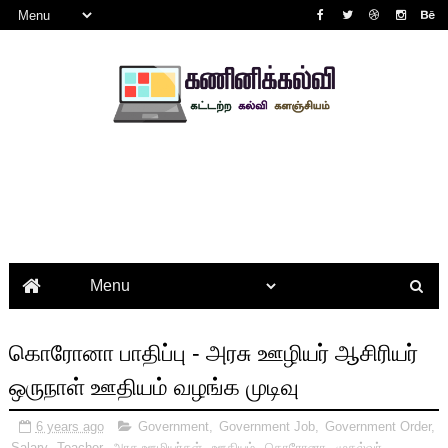
கொரோனா பாதிப்பு - அரசு ஊழியர் ஆசிரியர்
ஒருநாள் ஊதியம் வழங்க முடிவு
6 years ago
Government
,
Government Job
,
Government Order
,
Salary
,
Teacher
,
அரசு ஊழியர்கள்
,
ஊதியம்
,
கொரோனா
,
முதல்வர்