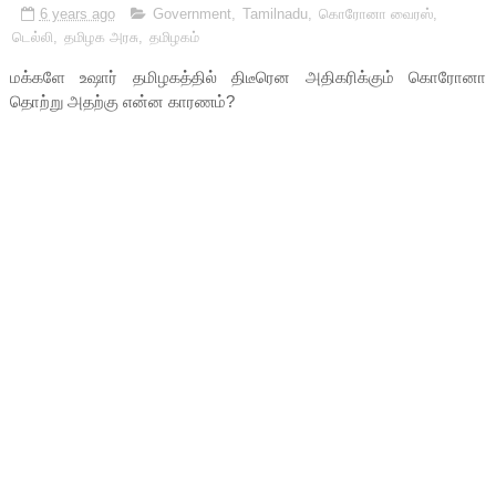
6 years ago
Government
,
Tamilnadu
,
கொரோனா வைரஸ்
,
டெல்லி
,
தமிழக அரசு
,
தமிழகம்
மக்களே உஷார் தமிழகத்தில் திடீரென அதிகரிக்கும் கொரோனா
தொற்று அதற்கு என்ன காரணம்?