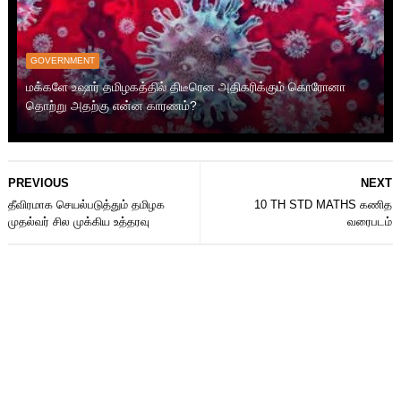
GOVERNMENT
மக்களே உஷார் தமிழகத்தில் திடீரென அதிகரிக்கும் கொரோனா
தொற்று அதற்கு என்ன காரணம்?
PREVIOUS
NEXT
தீவிரமாக செயல்படுத்தும் தமிழக
10 TH STD MATHS கணித
முதல்வர் சில முக்கிய உத்தரவு
வரைபடம்