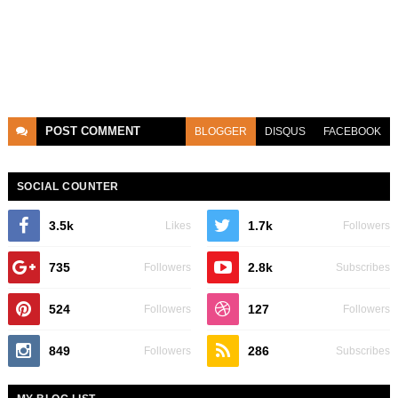
POST
COMMENT
BLOGGER
DISQUS
FACEBOOK
SOCIAL COUNTER
3.5k
1.7k
Likes
Followers
735
2.8k
Followers
Subscribes
524
127
Followers
Followers
849
286
Followers
Subscribes