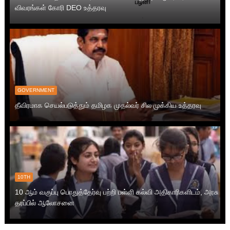
விவரங்கள் கோரி DEO உத்தரவு
GOVERNMENT
தீவிரமாக செயல்படுத்தும் தமிழக முதல்வர் சில முக்கிய உத்தரவு
10TH
10 ஆம் வகுப்பு பொதுத்தேர்வு பற்றி பள்ளி கல்வி அதிகாரிகளிடம், அரசு
தரப்பில் ஆலோசனை