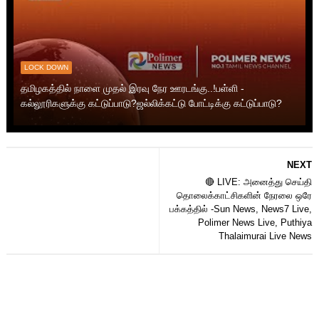
LOCK DOWN
தமிழகத்தில் நாளை முதல் இரவு நேர ஊரடங்கு..!பள்ளி -
கல்லூரிகளுக்கு கட்டுப்பாடு?ஜல்லிக்கட்டு போட்டிக்கு கட்டுப்பாடு?
NEXT
🔴 LIVE: அனைத்து செய்தி
தொலைக்காட்சிகளின் நேரலை ஒரே
பக்கத்தில் -Sun News, News7 Live,
Polimer News Live, Puthiya
Thalaimurai Live News