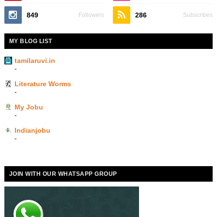
849
286
Followers
Subscribes
MY BLOG LIST
tamilaruvi.in
-
Literature Worms
-
My Jobu
-
Indianjobu
-
JOIN WITH OUR WHATSAPP GROUP