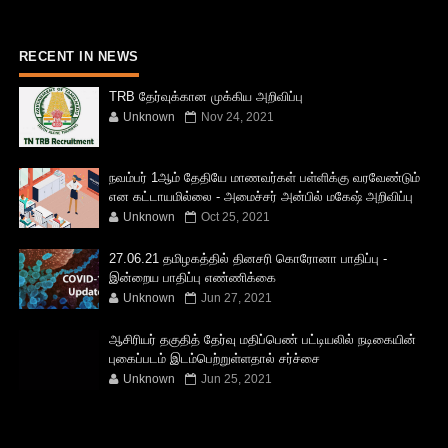
RECENT IN NEWS
TRB தேர்வுக்கான முக்கிய அறிவிப்பு
Unknown
Nov 24, 2021
நவம்பர் 1ஆம் தேதியே மாணவர்கள் பள்ளிக்கு வரவேண்டும்
என கட்டாயமில்லை - அமைச்சர் அன்பில் மகேஷ் அறிவிப்பு
Unknown
Oct 25, 2021
27.06.21 தமிழகத்தில் தினசரி கொரோனா பாதிப்பு -
இன்றைய பாதிப்பு எண்ணிக்கை
Unknown
Jun 27, 2021
ஆசிரியர் தகுதித் தேர்வு மதிப்பெண் பட்டியலில் நடிகையின்
புகைப்படம் இடம்பெற்றுள்ளதால் சர்ச்சை
Unknown
Jun 25, 2021