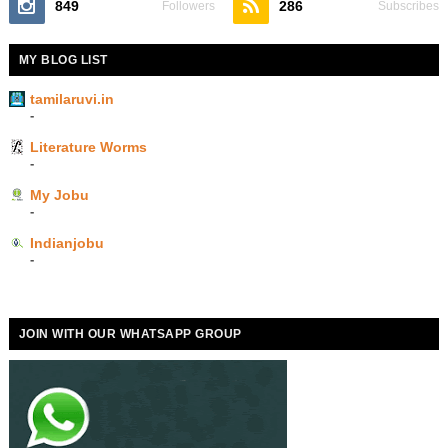
849
286
Followers
Subscribes
MY BLOG LIST
tamilaruvi.in
-
Literature Worms
-
My Jobu
-
Indianjobu
-
JOIN WITH OUR WHATSAPP GROUP