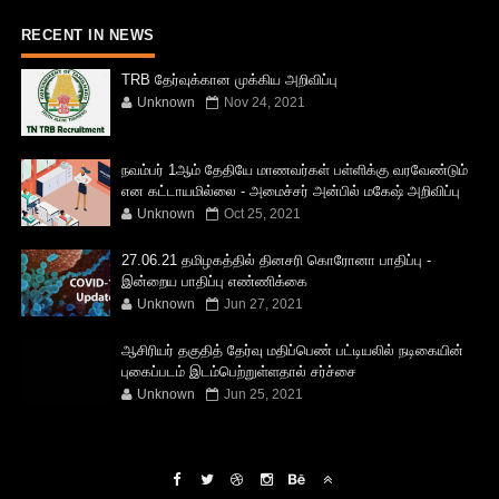
RECENT IN NEWS
TRB தேர்வுக்கான முக்கிய அறிவிப்பு
Unknown
Nov 24, 2021
நவம்பர் 1ஆம் தேதியே மாணவர்கள் பள்ளிக்கு வரவேண்டும்
என கட்டாயமில்லை - அமைச்சர் அன்பில் மகேஷ் அறிவிப்பு
Unknown
Oct 25, 2021
27.06.21 தமிழகத்தில் தினசரி கொரோனா பாதிப்பு -
இன்றைய பாதிப்பு எண்ணிக்கை
Unknown
Jun 27, 2021
ஆசிரியர் தகுதித் தேர்வு மதிப்பெண் பட்டியலில் நடிகையின்
புகைப்படம் இடம்பெற்றுள்ளதால் சர்ச்சை
Unknown
Jun 25, 2021