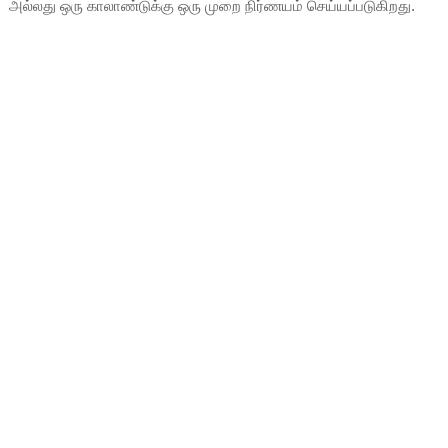
அல்லது ஒரு காலாண்டுக்கு ஒரு முறை நிர்ணயம் செய்யப்படுகிறது.