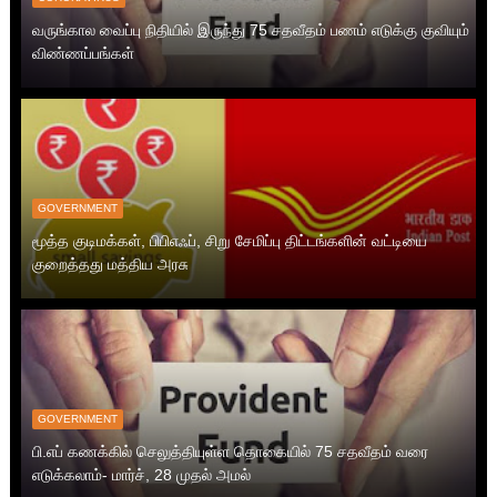
வருங்கால வைப்பு நிதியில் இருந்து 75 சதவீதம் பணம் எடுக்கு குவியும்
விண்ணப்பங்கள்
GOVERNMENT
மூத்த குடிமக்கள், பிபிஎஃப், சிறு சேமிப்பு திட்டங்களின் வட்டியை
குறைத்தது மத்திய அரசு
GOVERNMENT
பி.எப் கணக்கில் செலுத்தியுள்ள தொகையில் 75 சதவீதம் வரை
எடுக்கலாம்- மார்ச், 28 முதல் அமல்