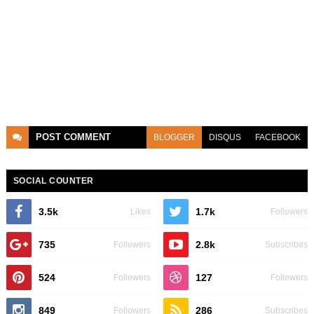
POST
COMMENT
BLOGGER
DISQUS
FACEBOOK
SOCIAL COUNTER
3.5k
1.7k
Likes
Followers
735
2.8k
Followers
Subscribes
524
127
Followers
Followers
849
286
Followers
Subscribes