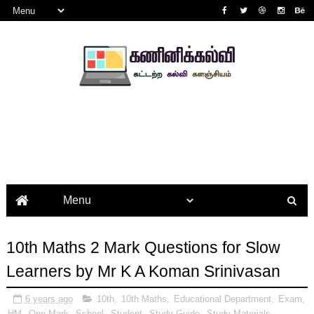
10th Maths 2 Mark Questions for Slow
Learners by Mr K A Koman Srinivasan
6 years ago
10th
,
10th Maths
,
Educational Department
,
Exam
,
HM
,
One Mark
,
School
,
Student
,
Study Guide
,
Study Materials
,