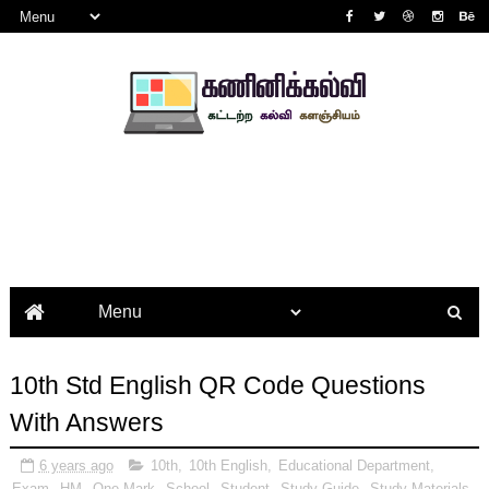
10th Std English QR Code Questions
With Answers
6 years ago
10th
,
10th English
,
Educational Department
,
Exam
,
HM
,
One Mark
,
School
,
Student
,
Study Guide
,
Study Materials
,