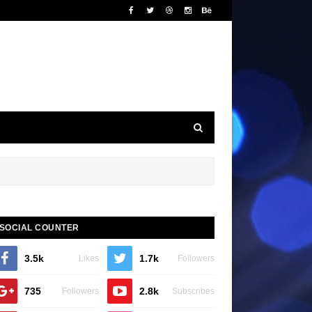
SOCIAL COUNTER
3.5k
1.7k
Likes
Followers
735
2.8k
Followers
Subscribes