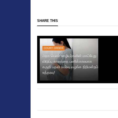
SHARE THIS
COURT ORDER
அரசு பெண் ஊழியர்களின் மகப்பேறு
விடுப்பு காலத்தை பணிக்காலமாக
கருதி பதவி உயர்வு வழங்க நீதிமன்றம்
உத்தரவு!