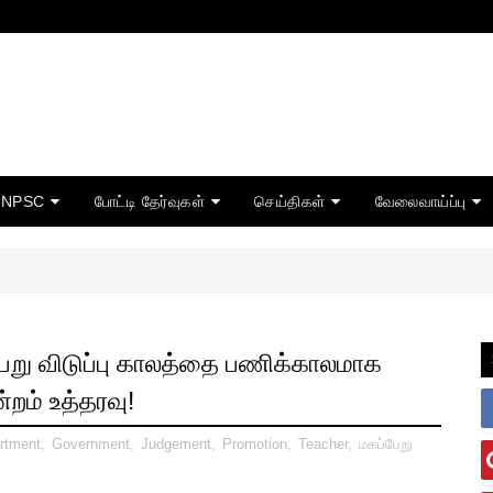
TNPSC
போட்டி தேர்வுகள்
செய்திகள்
வேலைவாய்ப்பு
ேறு விடுப்பு காலத்தை பணிக்காலமாக
்றம் உத்தரவு!
rtment
,
Government
,
Judgement
,
Promotion
,
Teacher
,
மகப்பேறு