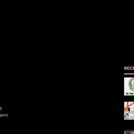
REC
T
்துறை