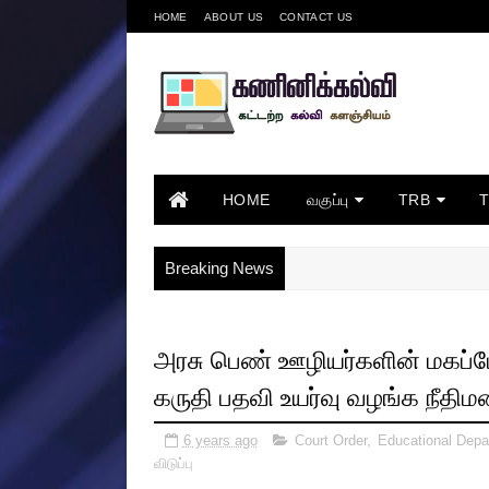
HOME
ABOUT US
CONTACT US
HOME
வகுப்பு
TRB
Breaking News
அரசு பெண் ஊழியர்களின் மகப்ப
கருதி பதவி உயர்வு வழங்க நீதிமன
6 years ago
Court Order
,
Educational Depa
விடுப்பு