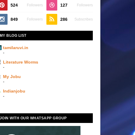
524
127
Followers
Followers
849
286
Followers
Subscribes
MY BLOG LIST
tamilaruvi.in
-
Literature Worms
-
My Jobu
-
Indianjobu
-
JOIN WITH OUR WHATSAPP GROUP