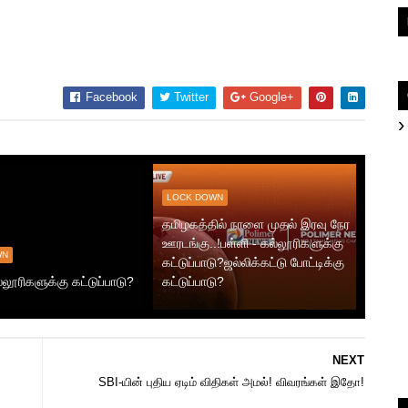
Facebook
Twitter
Google+
LOCK DOWN
தமிழகத்தில் நாளை முதல் இரவு நேர
ஊரடங்கு..!பள்ளி - கல்லூரிகளுக்கு
WN
கட்டுப்பாடு?ஜல்லிக்கட்டு போட்டிக்கு
்லூரிகளுக்கு கட்டுப்பாடு?
கட்டுப்பாடு?
NEXT
SBI-யின் புதிய ஏடிம் விதிகள் அமல்! விவரங்கள் இதோ!