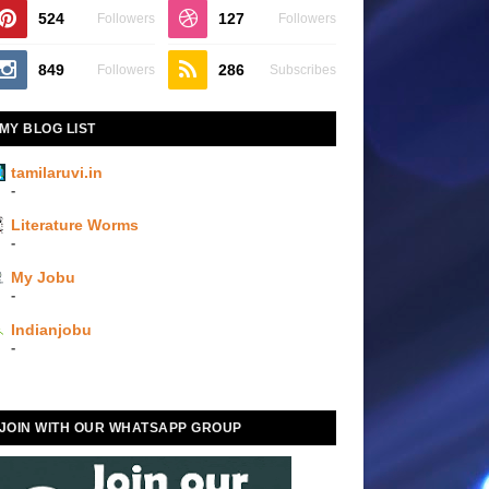
524
127
Followers
Followers
849
286
Followers
Subscribes
MY BLOG LIST
tamilaruvi.in
-
Literature Worms
-
My Jobu
-
Indianjobu
-
JOIN WITH OUR WHATSAPP GROUP