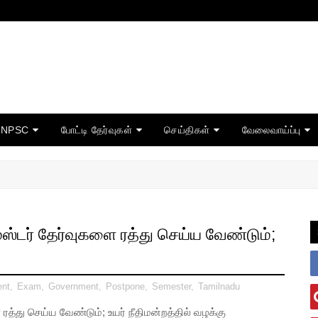
TNPSC
போட்டி தேர்வுகள்
செய்திகள்
வேலைவாய்ப்பு
ஸ்டர் தேர்வுகளை ரத்து செய்ய வேண்டும்;
ent
,
Exam
,
Government
,
Postpone
,
Semester
,
Tamilnadu
ரத்து செய்ய வேண்டும்; உயர் நீதிமன்றத்தில் வழக்கு