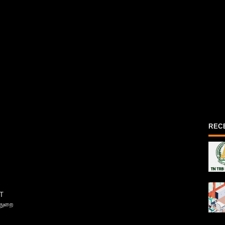
REC
T
்துறை