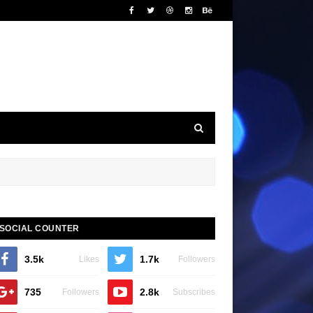
SOCIAL COUNTER
3.5k
1.7k
Likes
Followers
735
2.8k
Followers
Subscribes