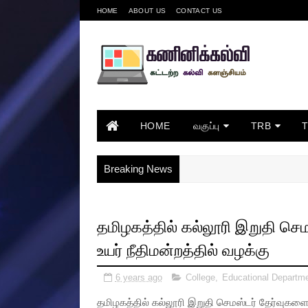
HOME
ABOUT US
CONTACT US
HOME
வகுப்பு
TRB
Breaking News
தமிழகத்தில் கல்லூரி இறுதி செம
உயர் நீதிமன்றத்தில் வழக்கு
6 years ago
College
,
Educational Departm
தமிழகத்தில் கல்லூரி இறுதி செமஸ்டர் தேர்வுகளை 