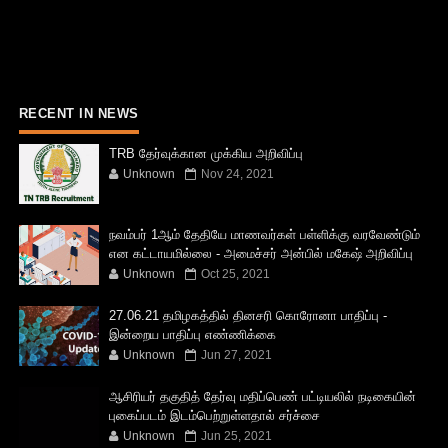
RECENT IN NEWS
TRB தேர்வுக்கான முக்கிய அறிவிப்பு
Unknown
Nov 24, 2021
நவம்பர் 1ஆம் தேதியே மாணவர்கள் பள்ளிக்கு வரவேண்டும்
என கட்டாயமில்லை - அமைச்சர் அன்பில் மகேஷ் அறிவிப்பு
Unknown
Oct 25, 2021
27.06.21 தமிழகத்தில் தினசரி கொரோனா பாதிப்பு -
இன்றைய பாதிப்பு எண்ணிக்கை
Unknown
Jun 27, 2021
ஆசிரியர் தகுதித் தேர்வு மதிப்பெண் பட்டியலில் நடிகையின்
புகைப்படம் இடம்பெற்றுள்ளதால் சர்ச்சை
Unknown
Jun 25, 2021