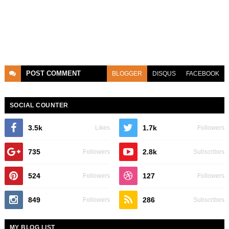
POST
COMMENT
BLOGGER
DISQUS
FACEBOOK
SOCIAL COUNTER
3.5k
1.7k
Likes
Followers
735
2.8k
Followers
Subscribes
524
127
Followers
Followers
849
286
Followers
Subscribes
MY BLOG LIST