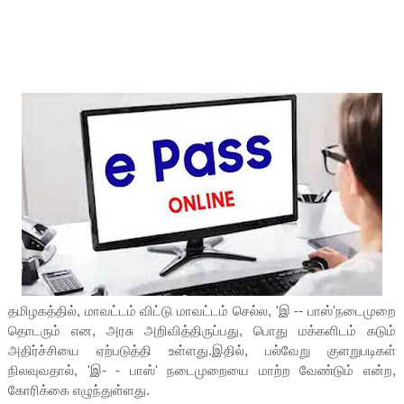
தமிழகத்தில், மாவட்டம் விட்டு மாவட்டம் செல்ல, 'இ -- பாஸ்'நடைமுறை
தொடரும் என, அரசு அறிவித்திருப்பது, பொது மக்களிடம் கடும்
அதிர்ச்சியை ஏற்படுத்தி உள்ளது.இதில், பல்வேறு குளறுபடிகள்
நிலவுவதால், 'இ- - பாஸ்' நடைமுறையை மாற்ற வேண்டும் என்ற,
கோரிக்கை எழுந்துள்ளது.