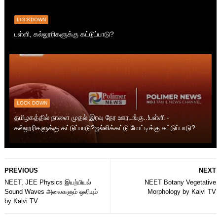
LOCKDOWN
பள்ளி, கல்லூரிகளுக்கு கட்டுப்பாடு?
LOCK DOWN
தமிழகத்தில் நாளை முதல் இரவு நேர ஊரடங்கு..!பள்ளி -
கல்லூரிகளுக்கு கட்டுப்பாடு?ஜல்லிக்கட்டு போட்டிக்கு கட்டுப்பாடு?
PREVIOUS
NEXT
NEET, JEE Physics இயற்பியல்
NEET Botany Vegetative
Sound Waves அலைகளும் ஒலியும்
Morphology by Kalvi TV
by Kalvi TV