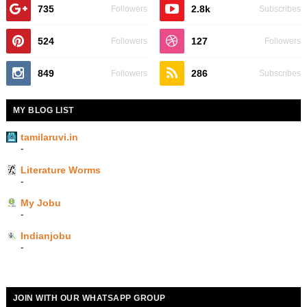
735
2.8k
Followers
Subscribes
524
127
Followers
Followers
849
286
Followers
Subscribes
MY BLOG LIST
tamilaruvi.in
-
Literature Worms
-
My Jobu
-
Indianjobu
-
JOIN WITH OUR WHATSAPP GROUP