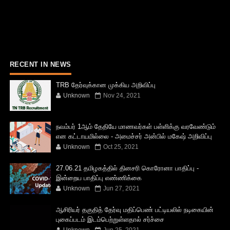
RECENT IN NEWS
TRB தேர்வுக்கான முக்கிய அறிவிப்பு
Unknown
Nov 24, 2021
நவம்பர் 1ஆம் தேதியே மாணவர்கள் பள்ளிக்கு வரவேண்டும்
என கட்டாயமில்லை - அமைச்சர் அன்பில் மகேஷ் அறிவிப்பு
Unknown
Oct 25, 2021
27.06.21 தமிழகத்தில் தினசரி கொரோனா பாதிப்பு -
இன்றைய பாதிப்பு எண்ணிக்கை
Unknown
Jun 27, 2021
ஆசிரியர் தகுதித் தேர்வு மதிப்பெண் பட்டியலில் நடிகையின்
புகைப்படம் இடம்பெற்றுள்ளதால் சர்ச்சை
Unknown
Jun 25, 2021