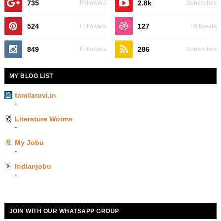
735
2.8k
Followers
Subscribes
524
127
Followers
Followers
849
286
Followers
Subscribes
MY BLOG LIST
tamilaruvi.in
-
Literature Worms
-
My Jobu
-
Indianjobu
-
JOIN WITH OUR WHATSAPP GROUP