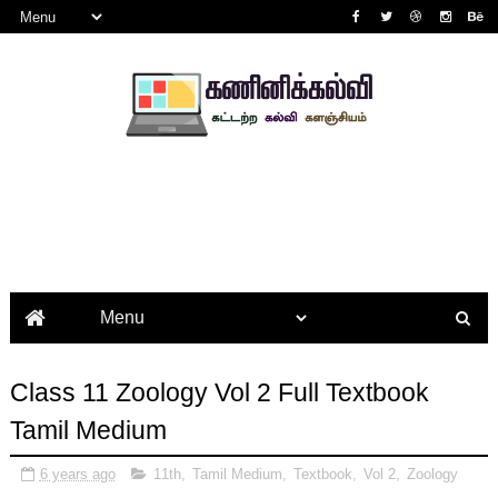
Class 11 Zoology Vol 2 Full Textbook
Tamil Medium
6 years ago
11th
,
Tamil Medium
,
Textbook
,
Vol 2
,
Zoology