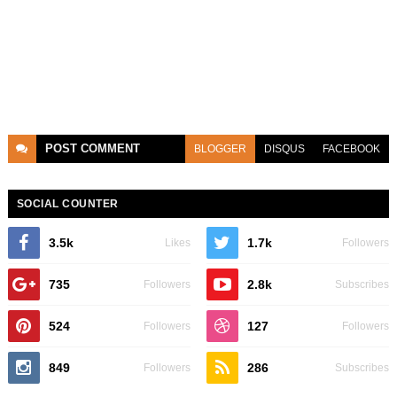
POST
COMMENT
BLOGGER
DISQUS
FACEBOOK
SOCIAL COUNTER
3.5k
1.7k
Likes
Followers
735
2.8k
Followers
Subscribes
524
127
Followers
Followers
849
286
Followers
Subscribes