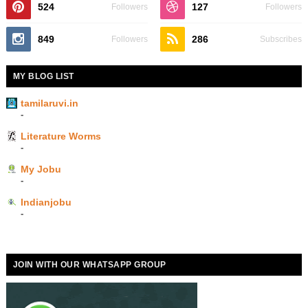
524
127
Followers
Followers
849
286
Followers
Subscribes
MY BLOG LIST
tamilaruvi.in
-
Literature Worms
-
My Jobu
-
Indianjobu
-
JOIN WITH OUR WHATSAPP GROUP