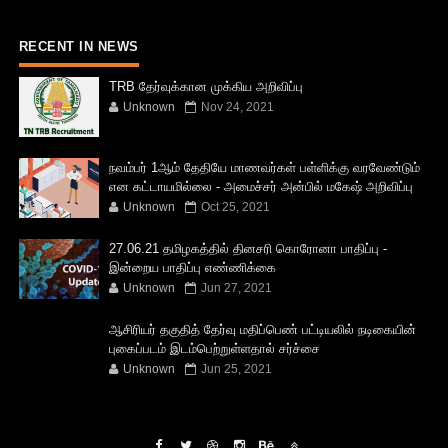
RECENT IN NEWS
TRB தேர்வுக்கான முக்கிய அறிவிப்பு
Unknown
Nov 24, 2021
நவம்பர் 1ஆம் தேதியே மாணவர்கள் பள்ளிக்கு வரவேண்டும்
என கட்டாயமில்லை - அமைச்சர் அன்பில் மகேஷ் அறிவிப்பு
Unknown
Oct 25, 2021
27.06.21 தமிழகத்தில் தினசரி கொரோனா பாதிப்பு -
இன்றைய பாதிப்பு எண்ணிக்கை
Unknown
Jun 27, 2021
ஆசிரியர் தகுதித் தேர்வு மதிப்பெண் பட்டியலில் நடிகையின்
புகைப்படம் இடம்பெற்றுள்ளதால் சர்ச்சை
Unknown
Jun 25, 2021