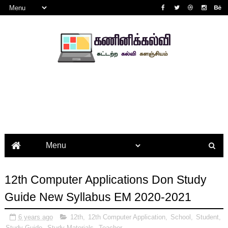
12th Computer Applications Don Study
Guide New Syllabus EM 2020-2021
6 years ago
12th
,
12th Computer Application
,
School
,
Student
,
Study Guide
,
Study Materials
,
Teacher