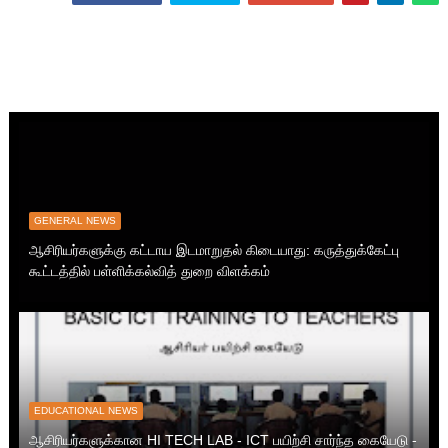
GENERAL NEWS
ஆசிரியர்களுக்கு கட்டாய இடமாறுதல் கிடையாது: கருத்துக்கேட்பு
கூட்டத்தில் பள்ளிக்கல்வித் துறை விளக்கம்
EDUCATIONAL NEWS
ஆசிரியர்களுக்கான HI TECH LAB - ICT பயிற்சி சார்ந்த கையேடு -