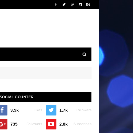
SOCIAL COUNTER
3.5k
1.7k
Likes
Followers
735
2.8k
Followers
Subscribes