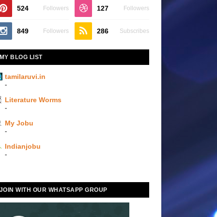
524
127
Followers
Followers
849
286
Followers
Subscribes
MY BLOG LIST
tamilaruvi.in
-
Literature Worms
-
My Jobu
-
Indianjobu
-
JOIN WITH OUR WHATSAPP GROUP