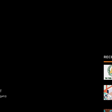
REC
T
்துறை