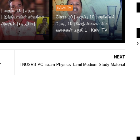
KALVI TV
| வகுப்பு 10 | சமூக
 | இந்தியாவின் சர்வதேச
Class 10 | வகுப்பு 10 | அறிவியல் |
 அலகு 5 | பகுதி 5 |
அலகு 10 | வேதிவினைகளின்
வகைகள் பகுதி 1 | Kalvi TV
NEXT
V
TNUSRB PC Exam Physics Tamil Medium Study Material