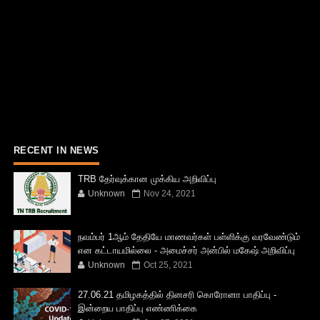
RECENT IN NEWS
TRB தேர்வுக்கான முக்கிய அறிவிப்பு
Unknown
Nov 24, 2021
நவம்பர் 1ஆம் தேதியே மாணவர்கள் பள்ளிக்கு வரவேண்டும்
என கட்டாயமில்லை - அமைச்சர் அன்பில் மகேஷ் அறிவிப்பு
Unknown
Oct 25, 2021
27.06.21 தமிழகத்தில் தினசரி கொரோனா பாதிப்பு -
இன்றைய பாதிப்பு எண்ணிக்கை