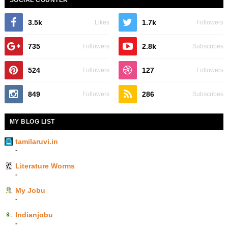
3.5k
1.7k
Likes
Followers
735
2.8k
Followers
Subscribes
524
127
Followers
Followers
849
286
Followers
Subscribes
MY BLOG LIST
tamilaruvi.in
-
Literature Worms
-
My Jobu
-
Indianjobu
-