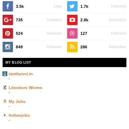
3.5k
1.7k
Likes
Followers
735
2.8k
Followers
Subscribes
524
127
Followers
Followers
849
286
Followers
Subscribes
MY BLOG LIST
tamilaruvi.in
-
Literature Worms
-
My Jobu
-
Indianjobu
-