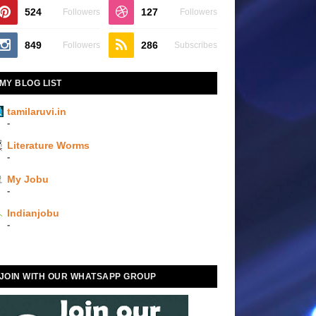
524
127
Followers
Followers
849
286
Followers
Subscribes
MY BLOG LIST
tamilaruvi.in
-
Literature Worms
-
My Jobu
-
Indianjobu
-
JOIN WITH OUR WHATSAPP GROUP