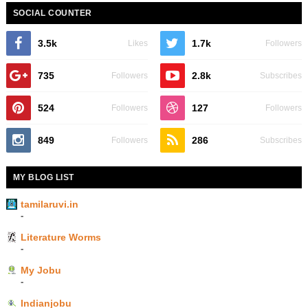
SOCIAL COUNTER
3.5k
1.7k
Likes
Followers
735
2.8k
Followers
Subscribes
524
127
Followers
Followers
849
286
Followers
Subscribes
MY BLOG LIST
tamilaruvi.in
-
Literature Worms
-
My Jobu
-
Indianjobu