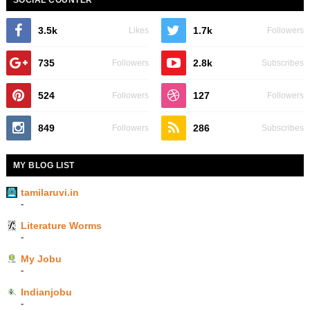
3.5k
1.7k
Likes
Followers
735
2.8k
Followers
Subscribes
524
127
Followers
Followers
849
286
Followers
Subscribes
MY BLOG LIST
tamilaruvi.in
-
Literature Worms
-
My Jobu
-
Indianjobu
-