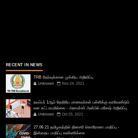
RECENT IN NEWS
TRB தேர்வுக்கான முக்கிய அறிவிப்பு
Unknown
Nov 24, 2021
நவம்பர் 1ஆம் தேதியே மாணவர்கள் பள்ளிக்கு வரவேண்டும்
என கட்டாயமில்லை - அமைச்சர் அன்பில் மகேஷ் அறிவிப்பு
Unknown
Oct 25, 2021
27.06.21 தமிழகத்தில் தினசரி கொரோனா பாதிப்பு -
இன்றைய பாதிப்பு எண்ணிக்கை