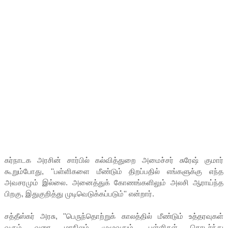
கர்நாடக அரசின் சார்பில் கல்வித்துறை அமைச்சர் சுரேஷ் குமார்
கூறும்போது, ''பள்ளிகளை மீண்டும் திறப்பதில் எங்களுக்கு எந்த
அவசரமும் இல்லை. அனைத்துக் கோணங்களிலும் அலசி ஆராய்ந்த
பிறகு, இதுகுறித்து முடிவெடுக்கப்படும்'' என்றார்.
சத்தீஸ்கர் அரசு, ''பெருந்தொற்றுக் காலத்தில் மீண்டும் உத்தரவுகள்
வரும் வரை மாநிலம் முழுவதும், பள்ளிகள் தொடர்ந்து