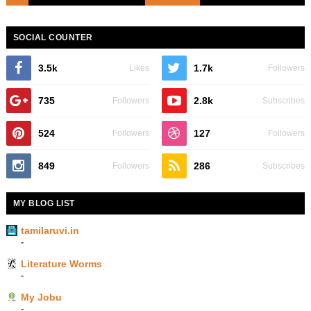
SOCIAL COUNTER
3.5k
1.7k
Likes
Followers
735
2.8k
Followers
Subscribes
524
127
Followers
Followers
849
286
Followers
Subscribes
MY BLOG LIST
tamilaruvi.in
-
Literature Worms
-
My Jobu
-