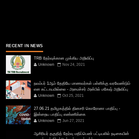
RECENT IN NEWS
TRB தேர்வுக்கான முக்கிய அறிவிப்பு
Unknown
Nov 24, 2021
நவம்பர் 1ஆம் தேதியே மாணவர்கள் பள்ளிக்கு வரவேண்டும்
என கட்டாயமில்லை - அமைச்சர் அன்பில் மகேஷ் அறிவிப்பு
Unknown
Oct 25, 2021
27.06.21 தமிழகத்தில் தினசரி கொரோனா பாதிப்பு -
இன்றைய பாதிப்பு எண்ணிக்கை
Unknown
Jun 27, 2021
ஆசிரியர் தகுதித் தேர்வு மதிப்பெண் பட்டியலில் நடிகையின்