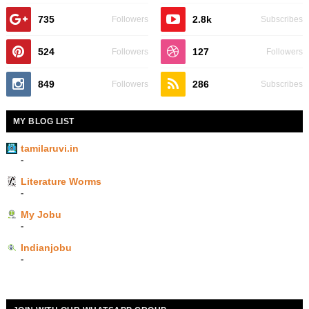
735
2.8k
Followers
Subscribes
524
127
Followers
Followers
849
286
Followers
Subscribes
MY BLOG LIST
tamilaruvi.in
-
Literature Worms
-
My Jobu
-
Indianjobu
-