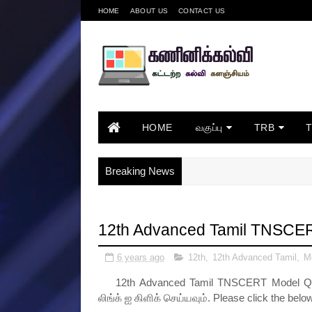
HOME
ABOUT US
CONTACT US
HOME
வகுப்பு
TRB
Breaking News
12th Advanced Tamil TNSCER
6 years ago
12th
,
12th Advanced Tamil
,
M
12th Advanced Tamil TNSCERT Model Quest
லிங்க் ஐ கிளிக் செய்யவும். Please click the belo