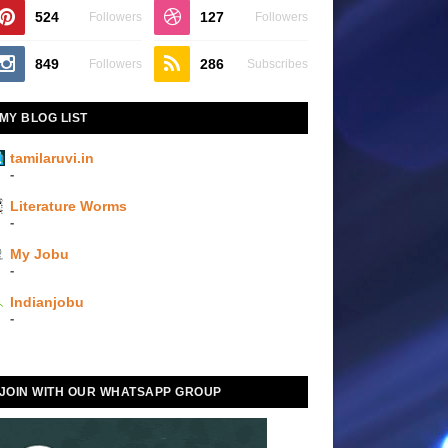
524
127
Followers
Followers
849
286
Followers
Subscribes
MY BLOG LIST
tamilaruvi.in
-
Literature Worms
-
My Jobu
-
Indianjobu
-
JOIN WITH OUR WHATSAPP GROUP