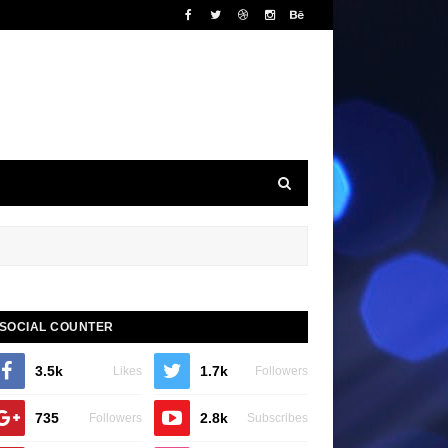
SOCIAL COUNTER
3.5k
1.7k
Likes
Followers
735
2.8k
Followers
Subscribes