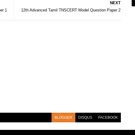
NEXT
er 1
12th Advanced Tamil TNSCERT Model Question Paper 2
BLOGGER
DISQUS
FACEBOOK