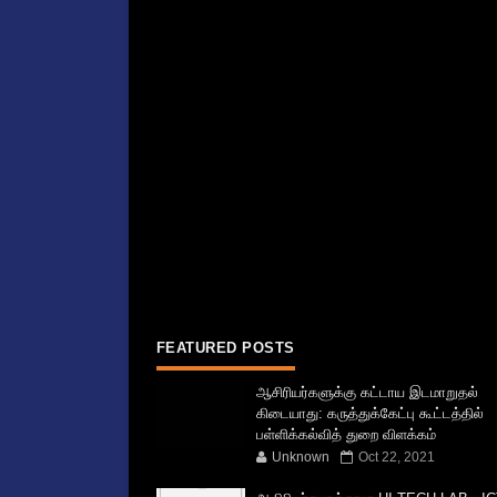
FEATURED POSTS
ஆசிரியர்களுக்கு கட்டாய இடமாறுதல்
கிடையாது: கருத்துக்கேட்பு கூட்டத்தில்
பள்ளிக்கல்வித் துறை விளக்கம்
Unknown
Oct 22, 2021