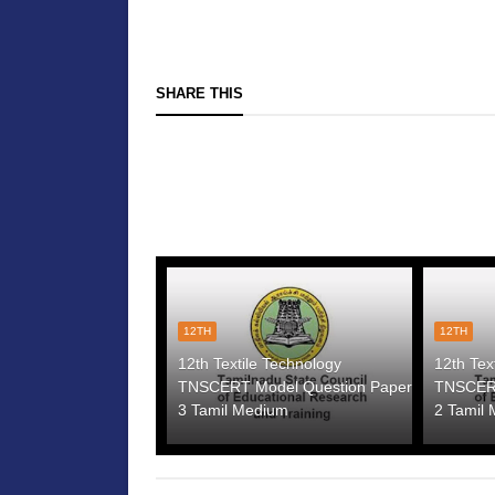
SHARE THIS
12TH
12TH
12th Textile Technology
12th Tex
TNSCERT Model Question Paper
TNSCERT
3 Tamil Medium
2 Tamil