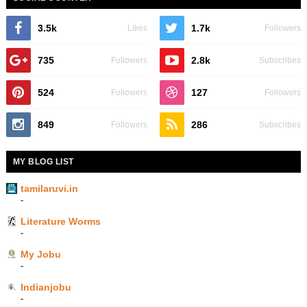
3.5k
1.7k
Likes
Followers
735
2.8k
Followers
Subscribes
524
127
Followers
Followers
849
286
Followers
Subscribes
MY BLOG LIST
tamilaruvi.in
-
Literature Worms
-
My Jobu
-
Indianjobu
-