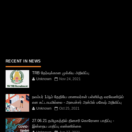
RECENT IN NEWS
TRB தேர்வுக்கான முக்கிய அறிவிப்பு
Unknown
Nov 24, 2021
நவம்பர் 1ஆம் தேதியே மாணவர்கள் பள்ளிக்கு வரவேண்டும்
என கட்டாயமில்லை - அமைச்சர் அன்பில் மகேஷ் அறிவிப்பு
Unknown
Oct 25, 2021
27.06.21 தமிழகத்தில் தினசரி கொரோனா பாதிப்பு -
இன்றைய பாதிப்பு எண்ணிக்கை