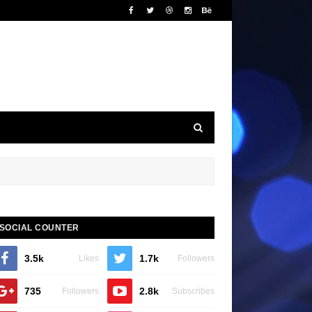
SOCIAL COUNTER
3.5k
1.7k
Likes
Followers
735
2.8k
Followers
Subscribes