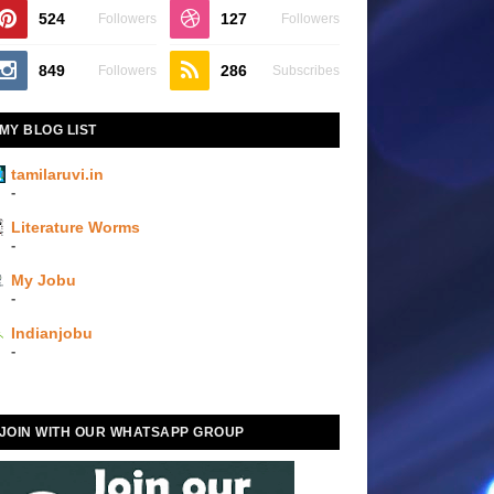
524
127
Followers
Followers
849
286
Followers
Subscribes
MY BLOG LIST
tamilaruvi.in
-
Literature Worms
-
My Jobu
-
Indianjobu
-
JOIN WITH OUR WHATSAPP GROUP