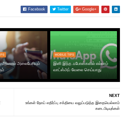
Facebook
Twitter
Google+
IPS
MOBILE TIPS
 மீறினால் அலைபேசியும்
இனி இந்த ஃபோன்களில் எல்லாம்
ும்
வாட்ஸ்அப் வேலை செய்யாது
NEXT
2
உங்கள் நோய் எதிர்ப்பு சக்தியை வலுப்படுத்த இதையெல்லாம்
கடைபிடியுங்கள்